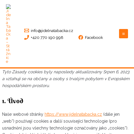
Přeskočit
Consent
Consent
Consent
Consent
Consent
Mai
na
to
to
to
to
to
Me
obsah
service
service
service
service
service
elementor
stripe
wordpress
facebook
ostatní
info@jidelnatabacka.cz
+420 770 190 998
Facebook
Tyto Zásady cookies byly naposledy aktualizovány Srpen 6, 2023
a vztahují se na občany a osoby s trvalým pobytem v Evropském
hospodářském prostoru.
1. Úvod
Naše webové stránky
https://www.jidelnatabacka.cz
(dále jen
„web“) používají cookies a další související technologie (pro
usnadnění jsou všechny technologie označovány jako „cookies“).